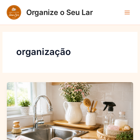
Ir
Organize o Seu Lar
para
Main
o
conteúdo
Men
organização