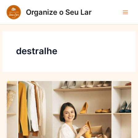
Ir
Organize o Seu Lar
para
Main
o
conteúdo
Men
destralhe