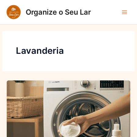
Ir
Organize o Seu Lar
para
Main
o
conteúdo
Men
Lavanderia