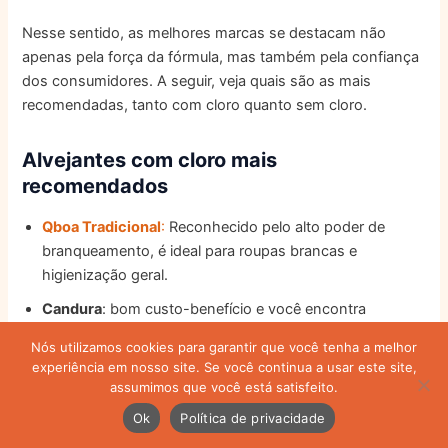
Nesse sentido, as melhores marcas se destacam não
apenas pela força da fórmula, mas também pela confiança
dos consumidores. A seguir, veja quais são as mais
recomendadas, tanto com cloro quanto sem cloro.
Alvejantes com cloro mais
recomendados
Qboa Tradicional
:
Reconhecido pelo alto poder de
branqueamento, é ideal para roupas brancas e
higienização geral.
Candura
: bom custo-benefício e você encontra
facilmente em mercados de todo o país.
Nós utilizamos cookies para garantir que você tenha a melhor
Dragão
: Embora menos popular, oferece desempenho
experiência em nosso site. Se você continua a usar este site,
assumimos que você está satisfeito.
eficiente na remoção de manchas difíceis.
Ok
Política de privacidade
Em primeiro lugar, esses produtos se destacam pela