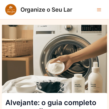
Ir
Organize o Seu Lar
para
Main
o
conteúdo
Men
Alvejante: o guia completo